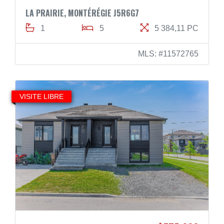
LA PRAIRIE, MONTÉRÉGIE J5R6G7
1
5
5 384,11 PC
MLS: #11572765
VISITE LIBRE