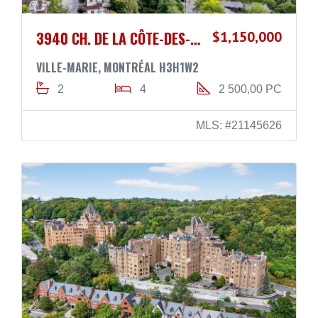
3940 CH. DE LA CÔTE-DES-NEIGES
$1,150,000
VILLE-MARIE, MONTRÉAL H3H1W2
2
4
2 500,00 PC
MLS: #21145626