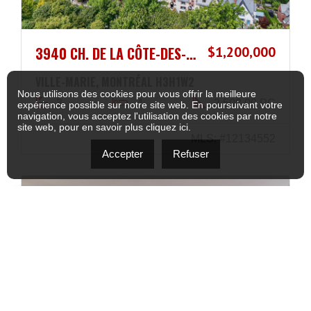
3940 CH. DE LA CÔTE-DES-NEIGES
$1,200,000
VILLE-MARIE, MONTRÉAL H3H1W2
Nous utilisons des cookies pour vous offrir la meilleure
3
4
2 508,00 PC
expérience possible sur notre site web. En poursuivant votre
navigation, vous acceptez l'utilisation des cookies par notre
site web, pour en savoir plus
cliquez ici
.
MLS: #12134552
Accepter
Refuser
VENDU