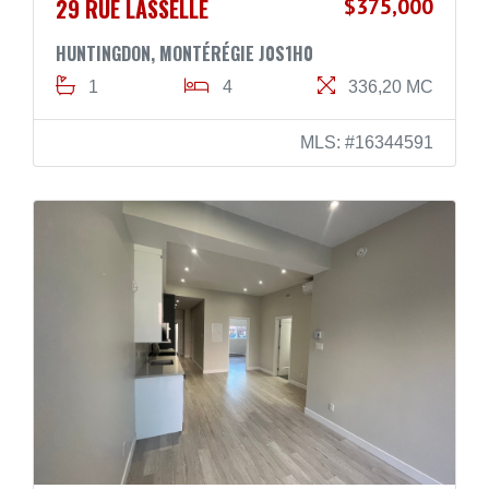
29 RUE LASSELLE
$375,000
HUNTINGDON, MONTÉRÉGIE J0S1H0
1
4
336,20 MC
MLS: #16344591