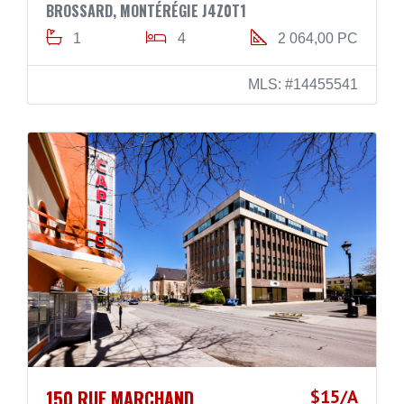
BROSSARD, MONTÉRÉGIE J4Z0T1
1
4
2 064,00 PC
MLS: #14455541
150 RUE MARCHAND
$15/A