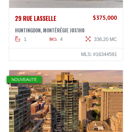
29 RUE LASSELLE
$375,000
HUNTINGDON, MONTÉRÉGIE J0S1H0
1
4
336,20 MC
MLS: #16344591
NOUVEAUTÉ