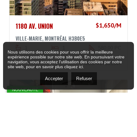
1180 AV. UNION
$1,650/M
VILLE-MARIE, MONTRÉAL H3B0E5
1
1
580,00 PC
Nous utilisons des cookies pour vous offrir la meilleure
expérience possible sur notre site web. En poursuivant votre
navigation, vous acceptez l'utilisation des cookies par notre
MLS: #17551547
site web, pour en savoir plus
cliquez ici
.
Accepter
Refuser
NOUVEAUTÉ