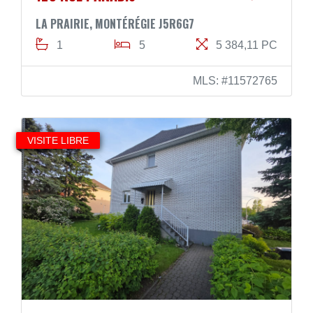
LA PRAIRIE, MONTÉRÉGIE J5R6G7
1
5
5 384,11 PC
MLS: #11572765
VISITE LIBRE