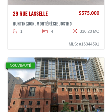
29 RUE LASSELLE
$375,000
HUNTINGDON, MONTÉRÉGIE J0S1H0
1
4
336,20 MC
MLS: #16344591
NOUVEAUTÉ