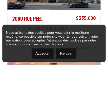
2060 RUE PEEL
$335,000
VILLE-MARIE, MONTRÉAL H3A0J1
Nous utilisons des cookies pour vous offrir la meilleure
1
1
313,00 PC
expérience possible sur notre site web. En poursuivant votre
navigation, vous acceptez l'utilisation des cookies par notre
site web, pour en savoir plus
cliquez ici
.
MLS: #27446599
Accepter
Refuser
NOUVEAUTÉ