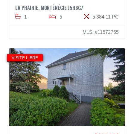
LA PRAIRIE, MONTÉRÉGIE J5R6G7
1
5
5 384,11 PC
MLS: #11572765
VISITE LIBRE