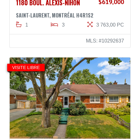
1180 BOUL. ALEXIS-NIHON
$619,000
SAINT-LAURENT, MONTRÉAL H4R1S2
1
3
3 763,00 PC
MLS: #10292637
VISITE LIBRE