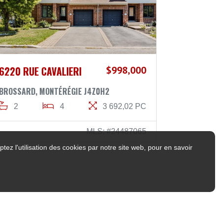
6220 RUE CAVALIERI
$998,000
BROSSARD, MONTÉRÉGIE J4Z0H2
2
4
3 692,02 PC
MLS: #24487065
tez l'utilisation des cookies par notre site web, pour en savoir