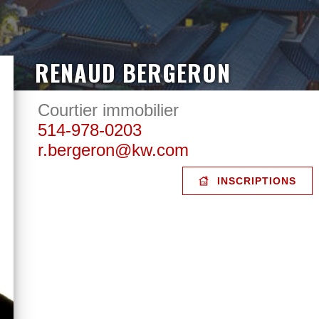
RENAUD BERGERON
Courtier immobilier
514-978-0203
r.bergeron@kw.com
INSCRIPTIONS