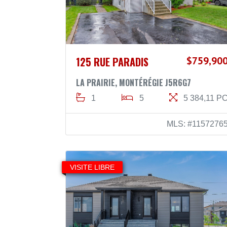
125 RUE PARADIS
$759,90
LA PRAIRIE, MONTÉRÉGIE J5R6G7
1
5
5 384,11 P
MLS: #1157276
VISITE LIBRE