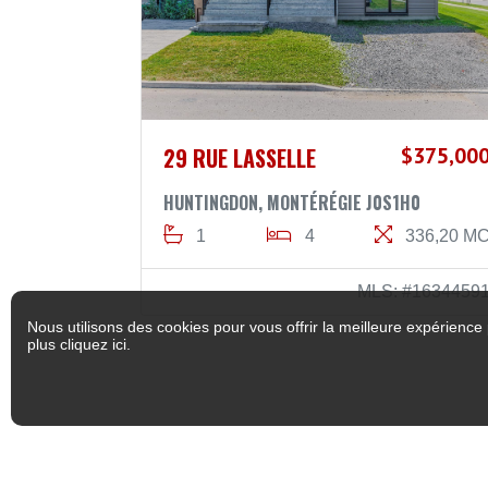
29 RUE LASSELLE
$375,00
HUNTINGDON, MONTÉRÉGIE J0S1H0
1
4
336,20 M
MLS: #1634459
Nous utilisons des cookies pour vous offrir la meilleure expérience 
plus
cliquez ici
.