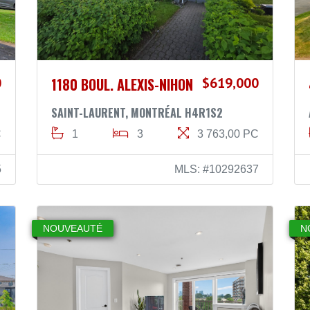
0
1180 BOUL. ALEXIS-NIHON
$619,000
SAINT-LAURENT, MONTRÉAL H4R1S2
C
1
3
3 763,00 PC
5
MLS: #10292637
NOUVEAUTÉ
N