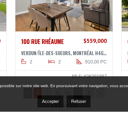
0
100 RUE RHÉAUME
$559,000
VERDUN/ÎLE-DES-SOEURS, MONTRÉAL H4G3N1
C
2
2
910,00 PC
1
MLS: #26291887
possible sur notre site web. En poursuivant votre navigation, vous accep
«
1
2
3
4
…
37
»
Accepter
Refuser
1 à 6 sur 220