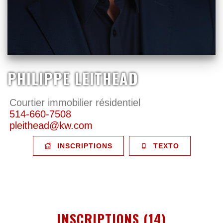
PHILIPPE LEITHEAD
Courtier immobilier résidentiel
514-660-7508
pleithead@kw.com
INSCRIPTIONS
TEXTO
INSCRIPTIONS (14)