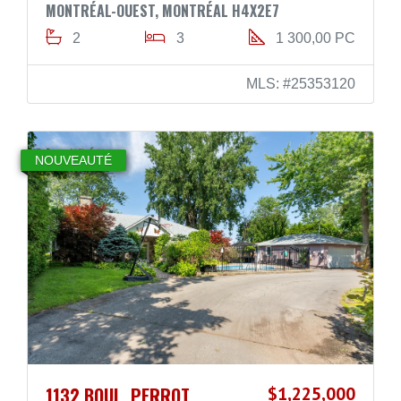
MONTRÉAL-OUEST, MONTRÉAL H4X2E7
2
3
1 300,00 PC
MLS: #25353120
NOUVEAUTÉ
1132 BOUL. PERROT
$1,225,000