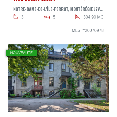
NOTRE-DAME-DE-L'ÎLE-PERROT, MONTÉRÉGIE J7V3H9
3
5
304,90 MC
MLS: #26070978
NOUVEAUTÉ