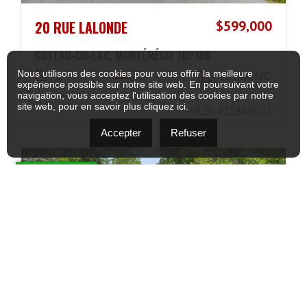
20 RUE LALONDE
$599,000
COTEAU-DU-LAC, MONTÉRÉGIE J0P1B0
Nous utilisons des cookies pour vous offrir la meilleure
2
5
118,60 MC
expérience possible sur notre site web. En poursuivant votre
navigation, vous acceptez l'utilisation des cookies par notre
site web, pour en savoir plus
cliquez ici
.
MLS: #11340671
Accepter
Refuser
NOUVEAUTÉ