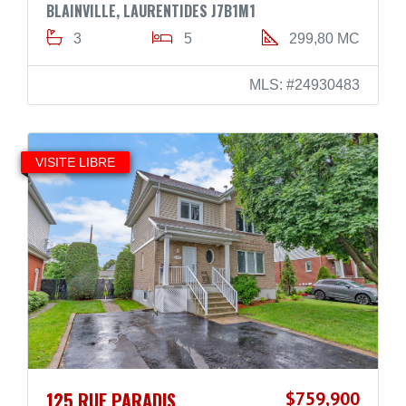
BLAINVILLE, LAURENTIDES J7B1M1
3
5
299,80 MC
MLS: #24930483
VISITE LIBRE
125 RUE PARADIS
$759,900