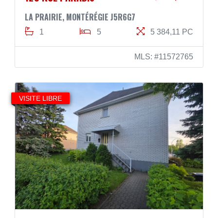
LA PRAIRIE, MONTÉRÉGIE J5R6G7
1
5
5 384,11 PC
MLS: #11572765
VISITE LIBRE