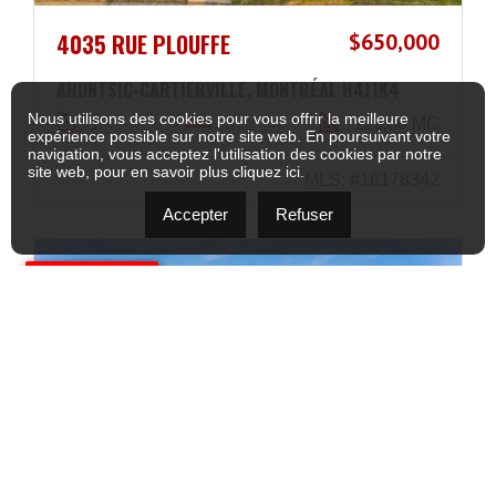
4035 RUE PLOUFFE
$650,000
AHUNTSIC-CARTIERVILLE, MONTRÉAL H4J1K4
Nous utilisons des cookies pour vous offrir la meilleure
1
3
125,00 MC
expérience possible sur notre site web. En poursuivant votre
navigation, vous acceptez l'utilisation des cookies par notre
site web, pour en savoir plus
cliquez ici
.
MLS: #16178342
Accepter
Refuser
VISITE LIBRE