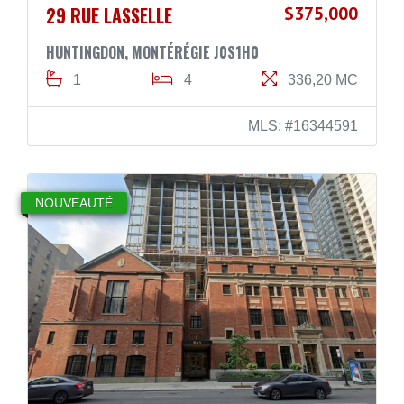
29 RUE LASSELLE
$375,000
HUNTINGDON, MONTÉRÉGIE J0S1H0
1
4
336,20 MC
MLS: #16344591
NOUVEAUTÉ