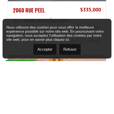
2060 RUE PEEL
$335,000
VILLE-MARIE, MONTRÉAL H3A0J1
Nous utilisons des cookies pour vous offrir la meilleure
1
1
313,00 PC
expérience possible sur notre site web. En poursuivant votre
navigation, vous acceptez l'utilisation des cookies par notre
site web, pour en savoir plus
cliquez ici
.
MLS: #27446599
Accepter
Refuser
NOUVEAUTÉ