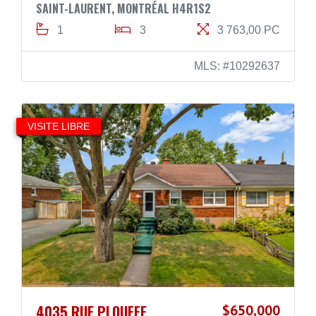
SAINT-LAURENT, MONTRÉAL H4R1S2
1
3
3 763,00 PC
MLS: #10292637
VISITE LIBRE
4035 RUE PLOUFFE
$650,000