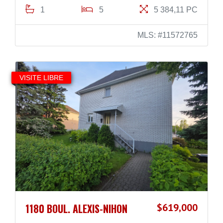
1
5
5 384,11 PC
MLS: #11572765
VISITE LIBRE
1180 BOUL. ALEXIS-NIHON
$619,000