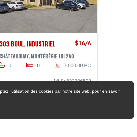
303 BOUL. INDUSTRIEL
$16/A
CHÂTEAUGUAY, MONTÉRÉGIE J0L2A0
0
0
7 000,00 PC
MLS: #22706508
tez l'utilisation des cookies par notre site web, pour en savoir