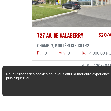
727 AV. DE SALABERRY
$20/
CHAMBLY, MONTÉRÉGIE J3L1R2
0
0
4 000,00 P
MLS: #1208494
Nous utilisons des cookies pour vous offrir la meilleure expérience 
plus
cliquez ici
.