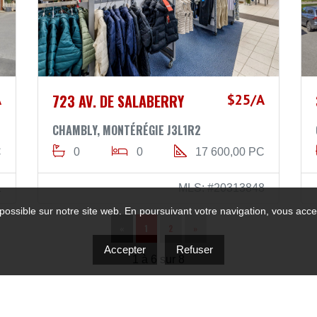
A
723 AV. DE SALABERRY
$25/A
CHAMBLY, MONTÉRÉGIE J3L1R2
C
0
0
17 600,00 PC
1
MLS: #20313848
possible sur notre site web. En poursuivant votre navigation, vous accep
«
1
2
»
Accepter
Refuser
1 à 6 sur 8