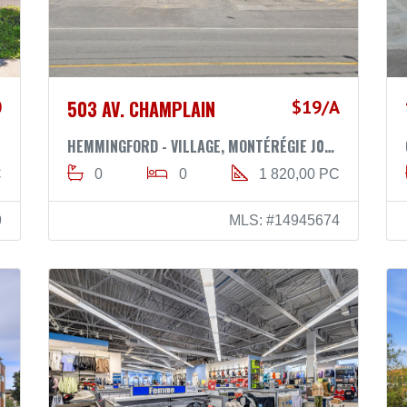
0
503 AV. CHAMPLAIN
$19/A
HEMMINGFORD - VILLAGE, MONTÉRÉGIE J0L1H0
C
0
0
1 820,00 PC
9
MLS: #14945674