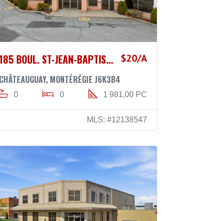
185 BOUL. ST-JEAN-BAPTISTE
$20/A
CHÂTEAUGUAY, MONTÉRÉGIE J6K3B4
0
0
1 981,00 PC
MLS: #12138547