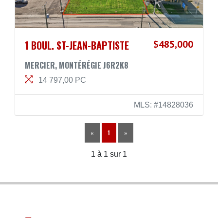
1 BOUL. ST-JEAN-BAPTISTE
$485,000
MERCIER, MONTÉRÉGIE J6R2K8
14 797,00 PC
MLS: #14828036
«
1
»
1 à 1 sur 1