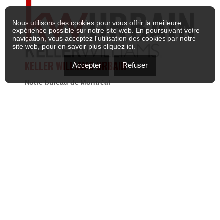
Nous utilisons des cookies pour vous offrir la meilleure
expérience possible sur notre site web. En poursuivant votre
navigation, vous acceptez l'utilisation des cookies par notre
site web, pour en savoir plus
cliquez ici
.
KELLER WILLIAMS URBAIN
Accepter
Refuser
Notre bureau de Montréal
2160 de la Montagne, bureau 600
Montréal, Quebec H3G 2T3
: (514) 868-1111
: kwurbain@kw.com
Notre bureau de la Rive-Sud
105 Promenade des Lanternes, bureau 250
Brossard, QC J4Y 0L2
: (514) 868-1111
: kwurbain@kw.com