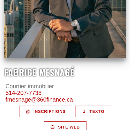
FABRICE MESNAGÉ
Courtier immobilier
514-207-7738
fmesnage@360finance.ca
INSCRIPTIONS
TEXTO
SITE WEB