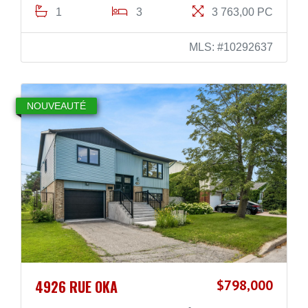
1
3
3 763,00 PC
MLS: #10292637
NOUVEAUTÉ
4926 RUE OKA
$798,000