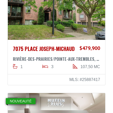
7075 PLACE JOSEPH-MICHAUD
$479,900
RIVIÈRE-DES-PRAIRIES/POINTE-AUX-TREMBLES, MONTRÉAL H1E6K7
1
3
107,50 MC
MLS: #25887417
NOUVEAUTÉ