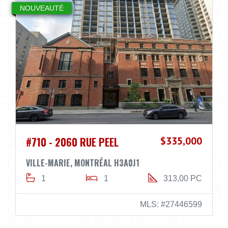
NOUVEAUTÉ
#710 - 2060 RUE PEEL
$335,000
VILLE-MARIE, MONTRÉAL H3A0J1
1
1
313,00 PC
MLS: #27446599