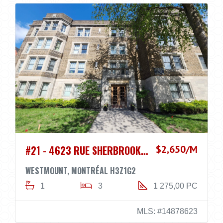
#21 - 4623 RUE SHERBROOKE O.
$2,650/M
WESTMOUNT, MONTRÉAL H3Z1G2
1
3
1 275,00 PC
MLS: #14878623